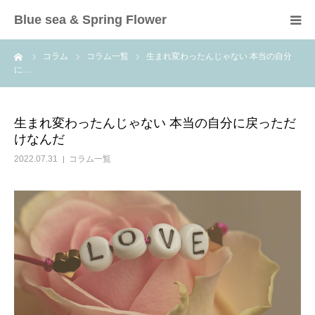
Blue sea & Spring Flower
ーム
コラム
コラム一覧
生まれ変わったんじゃない 本当の自分
HOME
に…
ご挨拶
生まれ変わったんじゃない 本当の自分に戻っただ
けなんだ
講座
2022.07.31
コラム一覧
セラピー・コーチング
お客様の声
コラム
お問い合わせ