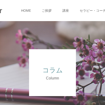
r
HOME
ご挨拶
講座
セラピー・コー
コラム
Column