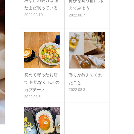
あなたの魅力は ま
何かを疑う前に 考
だまだ眠っている
えてみよう
2022.08.10
2022.08.7
初めて寄ったお店
香りが教えてくれ
で 何気なくHOTの
たこと
カプチーノ…
2022.08.3
2022.08.6