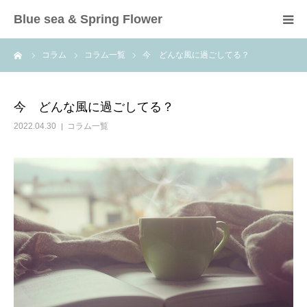
Blue sea & Spring Flower
ーム
コラム
コラム一覧
今 どんな風に過ごしてる？
HOME
ご挨拶
今 どんな風に過ごしてる？
2022.04.30
コラム一覧
講座
セラピー・コーチング
お客様の声
コラム
お問い合わせ